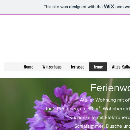
This site was designed with the
.com
web
Ferienwohn
Vo
Home
Winzerhaus
Terrasse
Tenne
Altes Rath
Ferienw
Atelier Wohnung mit o
für 2 Personen, ca. 60 m², Wohnbereic
Küchenzeile mit Elektroher
Schlafzimmer, Dusche und